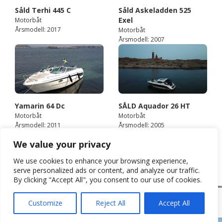
Såld Terhi 445 C
Såld Askeladden 525
Exel
Motorbåt
Årsmodell: 2017
Motorbåt
Årsmodell: 2007
Yamarin 64 Dc
SÅLD Aquador 26 HT
Motorbåt
Motorbåt
Årsmodell: 2011
Årsmodell: 2005
Marex 370 aft cabin
We value your privacy
cruiser
We use cookies to enhance your browsing experience,
Motorbåt
serve personalized ads or content, and analyze our traffic.
Årsmodell: 2014
By clicking "Accept All", you consent to our use of cookies.
© Båtakuten 2015 • Amundö marina, Brottkärrsvägen 101, 436 58 Hovås •
Customize
Reject All
Accept All
Tel. 031-50 84 45 •
info@batakuten.se
• Måndag – fredag 8.00-17.00