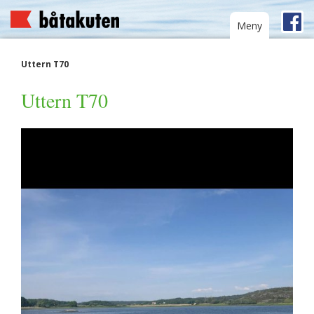
Toggle
Meny
navigation
Uttern T70
Uttern T70