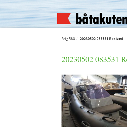
Brig 580
20230502 083531 Resized
20230502 083531 R