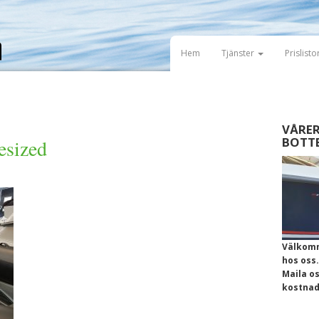
Hem
Tjänster
Prislisto
VÅRER
BOTT
esized
Välkomm
hos oss.
Maila o
kostnads