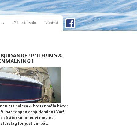
r
Båtar till salu
Kontakt
BJUDANDE ! POLERING &
ENMÅLNING !
en att polera & bottenmåla båten
 Vi har toppen erbjudanden i Vår!
ss så återkommer vi med ett
förslag för just din båt.