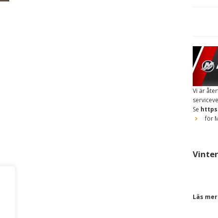
Vi är åte
servicev
Se
https
för M
Vinte
Läs mer