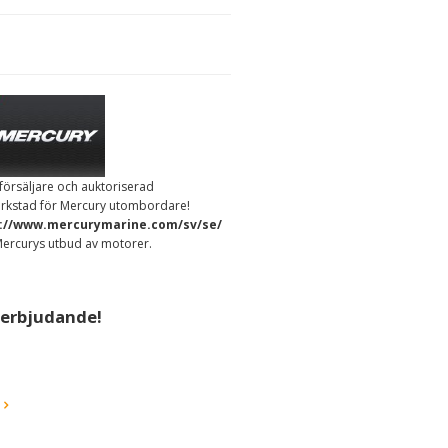
rförsäljare och auktoriserad
erkstad för Mercury utombordare!
://www.mercurymarine.com/sv/se/
ercurys utbud av motorer.
rerbjudande!