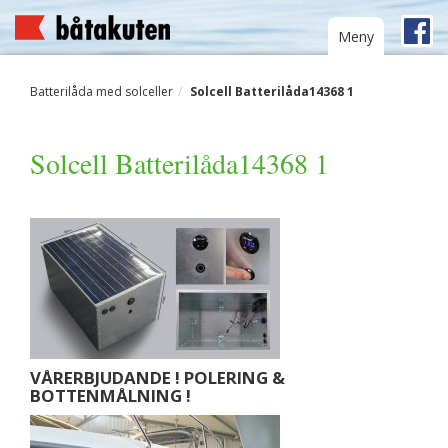
Toggle
Meny
navigation
Batterilåda med solceller
Solcell Batterilåda14368 1
Solcell Batterilåda14368 1
VÅRERBJUDANDE ! POLERING &
BOTTENMÅLNING !